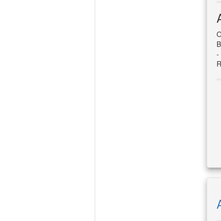
O
B
-
R