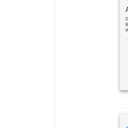
D
B
W