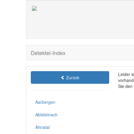
Detektei-Index
Leider 
Zurück
vorhande
Sie den
Aarbergen
Abtsteinach
Ahnatal